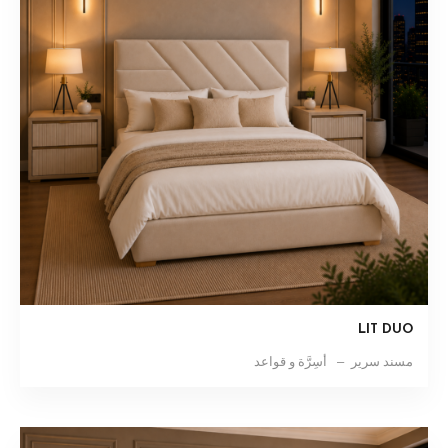
LIT DUO
مسند سرير
أسِرَّة و قواعد