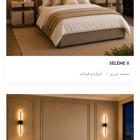
SÉLÈNE II
مسند سرير
أسِرَّة و قواعد