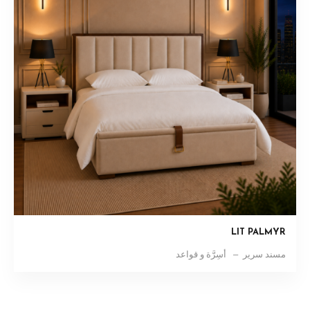
LIT PALMYR
مسند سرير
أسِرَّة و قواعد