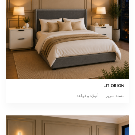
LIT ORION
مسند سرير
أسِرَّة و قواعد