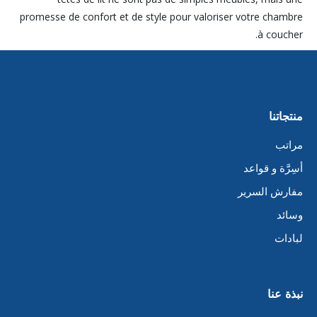
promesse de confort et de style pour valoriser votre chambre
à coucher.
منتجاتنا
مراتب
أسِرَّة و قواعد
مفارش السرير
وسائد
لبادات
نبذة عنا