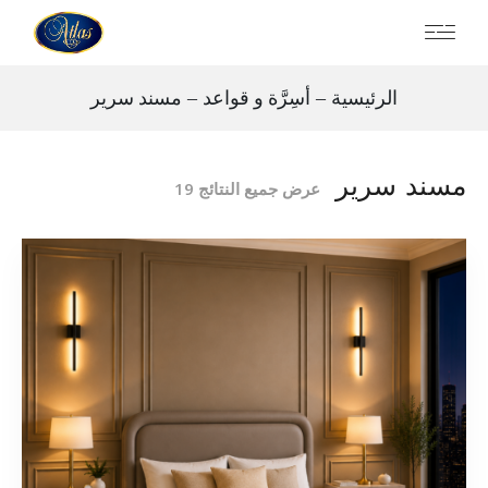
الرئيسية
أسِرَّة و قواعد
مسند سرير
مسند سرير
عرض جميع النتائج 19