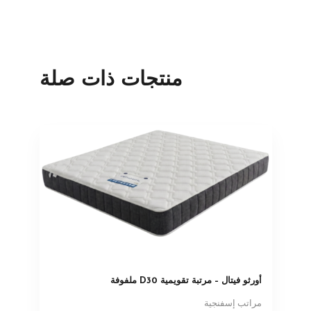
منتجات ذات صلة
أورثو فيتال – مرتبة تقويمية D30 ملفوفة
مراتب إسفنجية