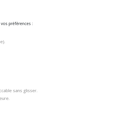
 vos préférences :
e).
able sans glisser.
eure.