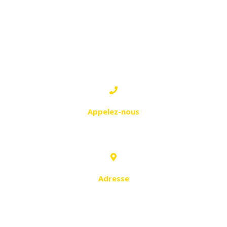
ANNABA
1 - ANNABA
Appelez-nous
0555 51 11 14
Adresse
Boulevard Bouzerad Hocine, Local
N° 30, ilot 01