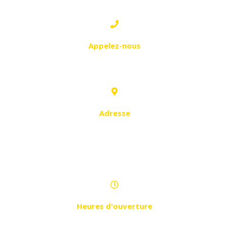
Appelez-nous
0551 41 71 70
Adresse
Quartier Tafna, Magasin n°01,
section 208 groupe de propriété n°
137
Heures d'ouverture
Samedi - Jeudi de 9h à 20h30