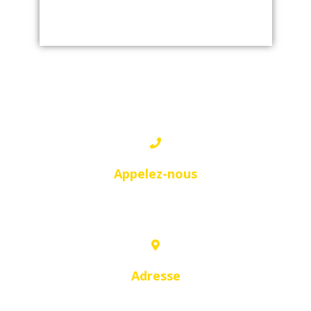
BATNA
Appelez-nous
0661 21 35 36
Adresse
19, Allée Salah Nezzar