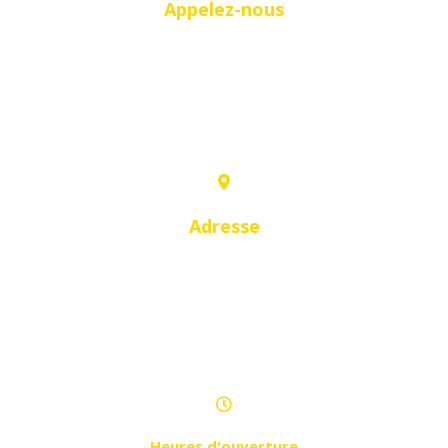
Appelez-nous
0556 45 97 66
0661 75 22 20
0770 75 22 71
Adresse
- Cité Hachemi N°04 Coopérative El
Houda
- Cité 1er Novembre, Hai Bouarouah
(devant Djezzy)
Heures d'ouverture