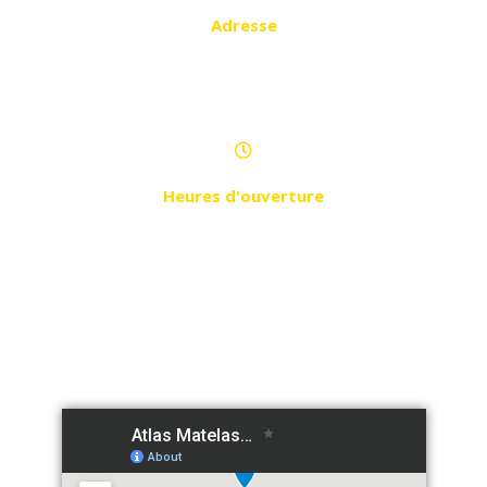
Adresse
03, Rue Chebli Med Hai El Mokrani
local n°03
Heures d'ouverture
Samedi - Jeudi de 9h à 21h