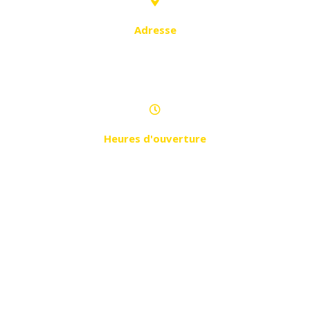
Adresse
El Kiffan les Dahlias (à coté de
société général)
Heures d'ouverture
Samedi - Jeudi de 9h30 à 20h30
MAGHNIA