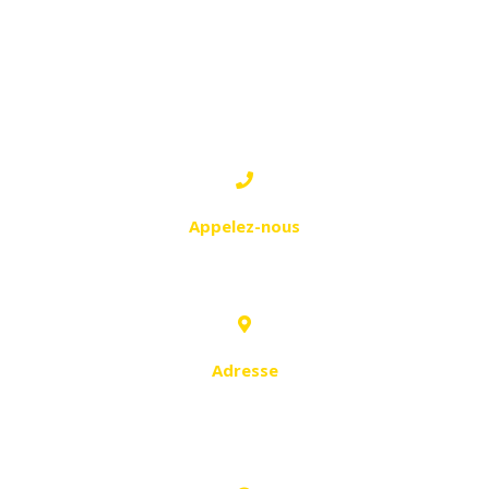
EL ACHOUR:
Appelez-nous
0552 53 09 60
Adresse
Lot 472. Rue Benamara Abdelkader,
El Achour