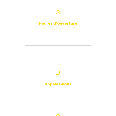
Heures d'ouverture
Dimanche - Jeudi de 8h30 à 17h
2 - LES DAHLIAS:
Appelez-nous
0560 41 35 96
0559 24 84 32