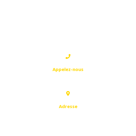
ORAN
1 - ES SENIA: SIÈGE & UNITE
DE PRODUCTION
Appelez-nous
0770 32 10 42
Adresse
Es Senia, îlot 21, section 3, Oran
31000