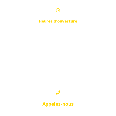
Heures d'ouverture
Samedi - Jeudi de 10h à 20h
CHLEF
Appelez-nous
0796 39 25 90