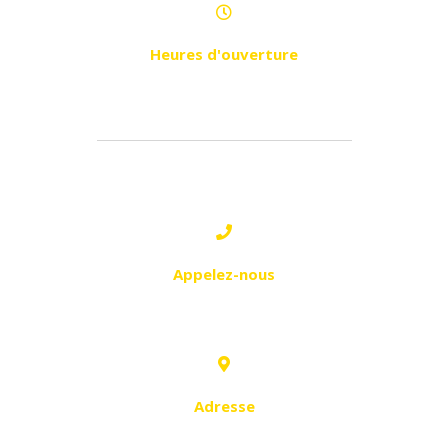
Heures d'ouverture
Dimanche - Jeudi de 8h30 à 16h30
2 - BIR EL DJIR:
Appelez-nous
0663 18 82 40
Adresse
Complexe résidentiel N°48