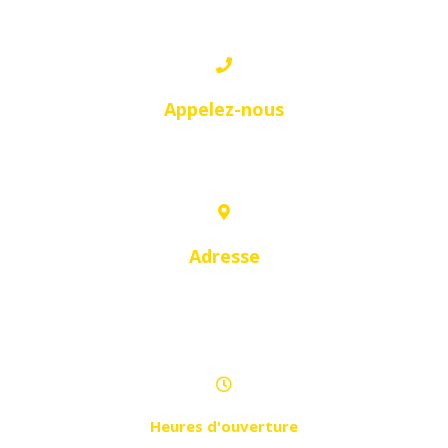
Appelez-nous
0557 54 29 05
Adresse
Section 03 îlot 264, BT 18 local B18
RDC - Cité Aliliguia
Heures d'ouverture