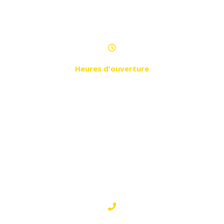
Rue 1er novembre 1954 ex route
nationale, rez-de-chaussée n°01
Heures d'ouverture
Samedi - Jeudi de 9h30 à 20h30
SETIF