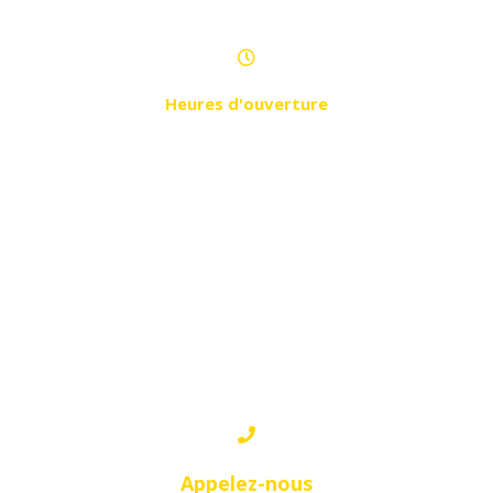
Heures d'ouverture
Du Samedi au Jeudi
de 9h à 21h
BORDJ BOU ARRERIDJ
Appelez-nous