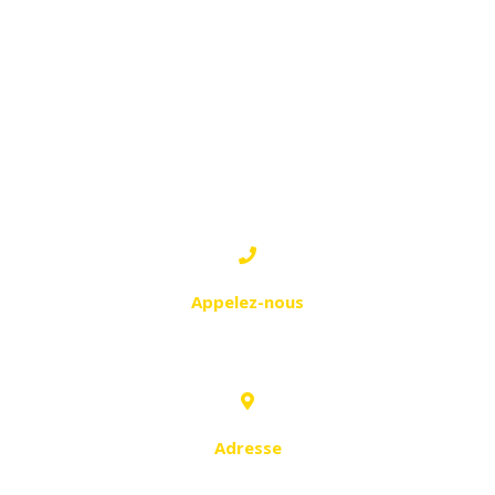
TLEMCEN
1 - CHETOUANE: UNITÉ DE
PRODUCTION &
SHOWROOM
Appelez-nous
043 56 70 43
Adresse
Z.I , Desserte N°06 - Chetouane.