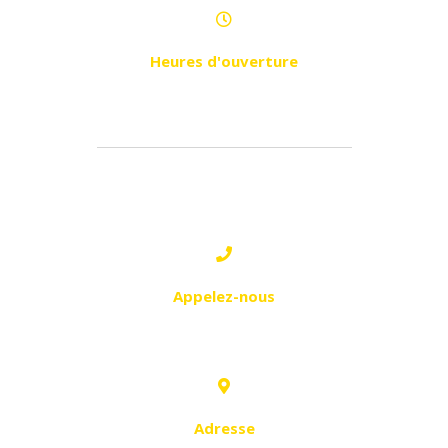
Heures d'ouverture
Samedi - Jeudi de 9h à 20h30
2 - DRÉAN:
Appelez-nous
0771 96 26 57
Adresse