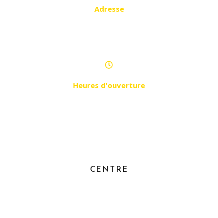
Adresse
Macta 2 résidence Tounsi - Sidi
djilali
Heures d'ouverture
Samedi - Jeudi de 9h à 21h
CENTRE
ALGER