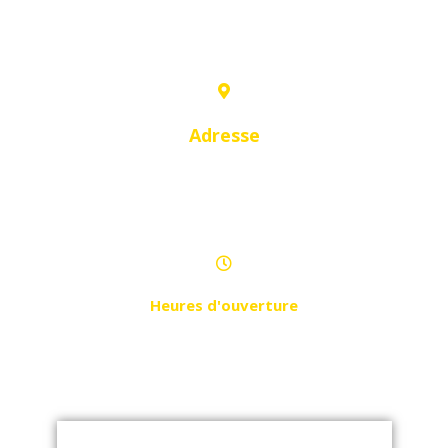
0550 06 55 88
Adresse
Hay Bensouna, Nouvelle Ville, Route
El Hassania 06
Heures d'ouverture
Samedi - Jeudi de 9h à 21h