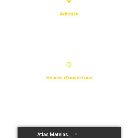
Adresse
Coopérative Hossn El Jiwar n°11,
quartier Yaghmoracen, Oran,
Algérie ( 3ᵉ Boulevard Périphérique,
en face du Tribunal Militaire )
Heures d'ouverture
Du Samedi au Jeudi
de 9h à 21h