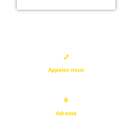
BLIDA
Appelez-nous
0559 60 27 23
Adresse
74, Rue Kritli Mokhtar, Blida