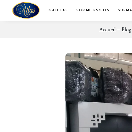
MATELAS
SOMMIERS/LITS
SURMA
Accueil
Blog
Matelas en mousse
Sommiers
Matelas à ressorts ensachés
Têtes de lit
Matelas à ressorts Bonnel