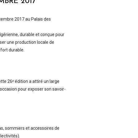
MBRE 2017
décembre 2017 au Palais des
lgérienne, durable et conçue pour
ser une production locale de
fort durable.
e 26ᵉ édition a attiré un large
e occasion pour exposer son savoir-
as, sommiers et accessoires de
ectivités).