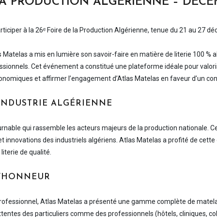
LA PRODUCTION ALGÉRIENNE – DECE
rticiper à la 26ᵉ Foire de la Production Algérienne, tenue du 21 au 27 
Matelas a mis en lumière son savoir-faire en matière de literie 100 % a
sionnels. Cet événement a constitué une plateforme idéale pour valori
conomiques et affirmer l’engagement d’Atlas Matelas en faveur d’un con
’INDUSTRIE ALGÉRIENNE
able qui rassemble les acteurs majeurs de la production nationale. Cett
et innovations des industriels algériens. Atlas Matelas a profité de cett
iterie de qualité.
L’HONNEUR
 professionnel, Atlas Matelas a présenté une gamme complète de matel
tentes des particuliers comme des professionnels (hôtels, cliniques, coll